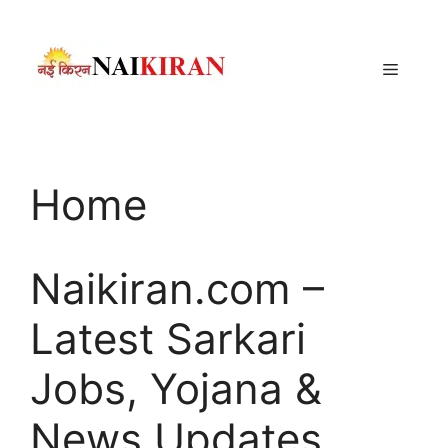
Skip
to
content
Menu
Home
Naikiran.com –
Latest Sarkari
Jobs, Yojana &
News Updates