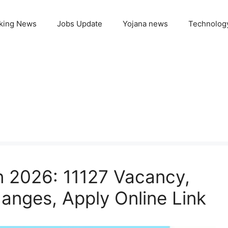
king News
Jobs Update
Yojana news
Technolog
n 2026: 11127 Vacancy,
anges, Apply Online Link