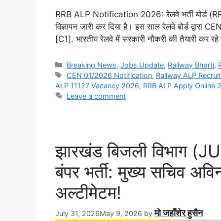
RRB ALP Notification 2026: रेलवे भर्ती बोर्ड (RRB
विज्ञापन जारी कर दिया है। इस साल रेलवे बोर्ड द्वारा 
[C1]. भारतीय रेलवे में सरकारी नौकरी की तैयारी कर रहे
Categories
Breaking News
,
Jobs Update
,
Railway Bharti
,
Tags
CEN 01/2026 Notification
,
Railway ALP Recru
ALP 11127 Vacancy 2026
,
RRB ALP Apply Online 
Leave a comment
झारखंड बिजली विभाग (JU
बंपर भर्ती: मुख्य सचिव अव
अल्टीमेटम!
मो जहाँशेर हुसैन
July 31, 2026
May 9, 2026
by