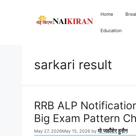
Skip
to
Home
Brea
content
Education
sarkari result
RRB ALP Notificatio
Big Exam Pattern Ch
मो जहाँशेर हुसैन
May 27, 2026
May 15, 2026
by