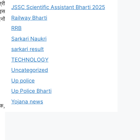
्री
JSSC Scientific Assistant Bharti 2025
 इस
Railway Bharti
नों
RRB
Sarkari Naukri
sarkari result
TECHNOLOGY
Uncategorized
Up police
Up Police Bharti
Yojana news
यक,