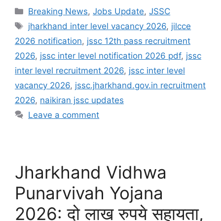
Categories
Breaking News
,
Jobs Update
,
JSSC
Tags
jharkhand inter level vacancy 2026
,
jilcce
2026 notification
,
jssc 12th pass recruitment
2026
,
jssc inter level notification 2026 pdf
,
jssc
inter level recruitment 2026
,
jssc inter level
vacancy 2026
,
jssc.jharkhand.gov.in recruitment
2026
,
naikiran jssc updates
Leave a comment
Jharkhand Vidhwa
Punarvivah Yojana
2026: दो लाख रुपये सहायता,