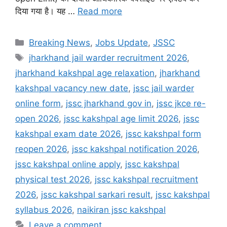
दिया गया है। यह …
Read more
Categories
Breaking News
,
Jobs Update
,
JSSC
Tags
jharkhand jail warder recruitment 2026
,
jharkhand kakshpal age relaxation
,
jharkhand
kakshpal vacancy new date
,
jssc jail warder
online form
,
jssc jharkhand gov in
,
jssc jkce re-
open 2026
,
jssc kakshpal age limit 2026
,
jssc
kakshpal exam date 2026
,
jssc kakshpal form
reopen 2026
,
jssc kakshpal notification 2026
,
jssc kakshpal online apply
,
jssc kakshpal
physical test 2026
,
jssc kakshpal recruitment
2026
,
jssc kakshpal sarkari result
,
jssc kakshpal
syllabus 2026
,
naikiran jssc kakshpal
Leave a comment