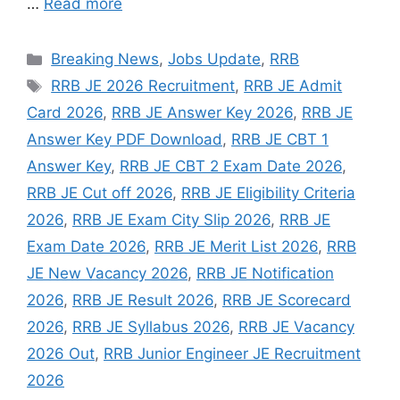
…
Read more
Categories
Breaking News
,
Jobs Update
,
RRB
Tags
RRB JE 2026 Recruitment
,
RRB JE Admit
Card 2026
,
RRB JE Answer Key 2026
,
RRB JE
Answer Key PDF Download
,
RRB JE CBT 1
Answer Key
,
RRB JE CBT 2 Exam Date 2026
,
RRB JE Cut off 2026
,
RRB JE Eligibility Criteria
2026
,
RRB JE Exam City Slip 2026
,
RRB JE
Exam Date 2026
,
RRB JE Merit List 2026
,
RRB
JE New Vacancy 2026
,
RRB JE Notification
2026
,
RRB JE Result 2026
,
RRB JE Scorecard
2026
,
RRB JE Syllabus 2026
,
RRB JE Vacancy
2026 Out
,
RRB Junior Engineer JE Recruitment
2026