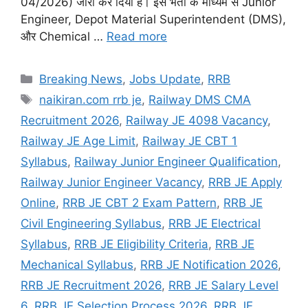
04/2026) जारी कर दिया है। इस भर्ती के माध्यम से Junior
Engineer, Depot Material Superintendent (DMS),
और Chemical …
Read more
Categories
Breaking News
,
Jobs Update
,
RRB
Tags
naikiran.com rrb je
,
Railway DMS CMA
Recruitment 2026
,
Railway JE 4098 Vacancy
,
Railway JE Age Limit
,
Railway JE CBT 1
Syllabus
,
Railway Junior Engineer Qualification
,
Railway Junior Engineer Vacancy
,
RRB JE Apply
Online
,
RRB JE CBT 2 Exam Pattern
,
RRB JE
Civil Engineering Syllabus
,
RRB JE Electrical
Syllabus
,
RRB JE Eligibility Criteria
,
RRB JE
Mechanical Syllabus
,
RRB JE Notification 2026
,
RRB JE Recruitment 2026
,
RRB JE Salary Level
6
,
RRB JE Selection Process 2026
,
RRB JE