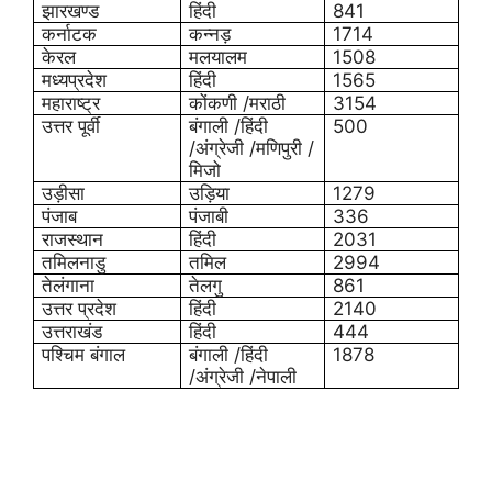
झारखण्ड
हिंदी
841
कर्नाटक
कन्नड़
1714
केरल
मलयालम
1508
मध्यप्रदेश
हिंदी
1565
महाराष्ट्र
कोंकणी /मराठी
3154
उत्तर पूर्वी
बंगाली /हिंदी
500
/अंग्रेजी /मणिपुरी /
मिजो
उड़ीसा
उड़िया
1279
पंजाब
पंजाबी
336
राजस्थान
हिंदी
2031
तमिलनाडु
तमिल
2994
तेलंगाना
तेलगु
861
उत्तर प्रदेश
हिंदी
2140
उत्तराखंड
हिंदी
444
पश्चिम
बंगाल
बंगाली /हिंदी
1878
/अंग्रेजी /नेपाली