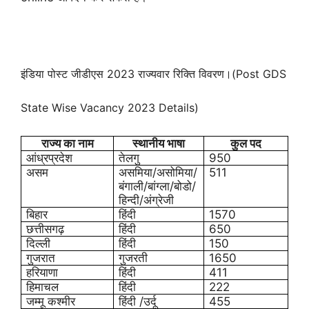
इंडिया पोस्ट जीडीएस 2023 राज्यवार रिक्ति विवरण।(Post GDS
State Wise Vacancy 2023 Details)
राज्य का नाम
स्थानीय भाषा
कुल पद
आंध्रप्रदेश
तेलगु
950
असम
असमिया/असोमिया/
511
बंगाली/बांग्ला/बोडो/
हिन्दी/अंग्रेजी
बिहार
हिंदी
1570
छत्तीसगढ़
हिंदी
650
दिल्ली
हिंदी
150
गुजरात
गुजरती
1650
हरियाणा
हिंदी
411
हिमाचल
हिंदी
222
जम्मू कश्मीर
हिंदी /उर्दू
455