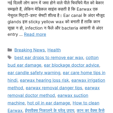
नई दिल्ली लोग कान में जमा होने वाले पीले चिपचिपे मैल को बेकार
समझते हैं, लेकिन मेडिकल साइंस कहती है कि Earwax एक
नेचुरल मिट्टी-डस्ट सेफ्टी शील्ड है। Ear canal के अंदर मौजूद
glands इस sticky yellow wax को बनाती हैं ताकि कान
सूखा न हो, infection न फैले और bacteria आसानी से अंदर
entry …
Read more
Categories
Breaking News
,
Health
Tags
best ear drops to remove ear wax
,
cotton
bud ear damage
,
ear blockage doctor advice
,
ear candle safety warning
,
ear care home tips in
hindi
,
earwax hearing loss risk
,
earwax irrigation
method
,
earwax removal danger tips
,
earwax
removal doctor method
,
earwax suction
machine
,
hot oil in ear damage
,
How to clean
Earwax
,
ईयरवैक्स निकालने के घरेलू उपाय
,
कान का वैक्स कैसे