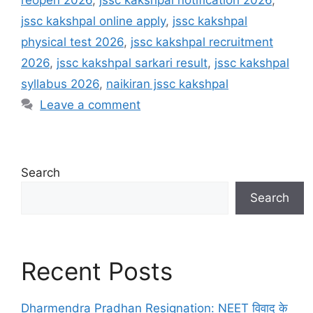
jssc kakshpal online apply
,
jssc kakshpal
physical test 2026
,
jssc kakshpal recruitment
2026
,
jssc kakshpal sarkari result
,
jssc kakshpal
syllabus 2026
,
naikiran jssc kakshpal
Leave a comment
Search
Search
Recent Posts
Dharmendra Pradhan Resignation: NEET विवाद के