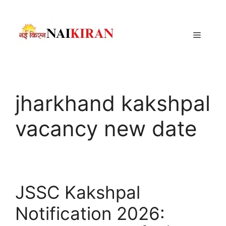
Skip
to
content
Menu
jharkhand kakshpal
vacancy new date
JSSC Kakshpal
Notification 2026: