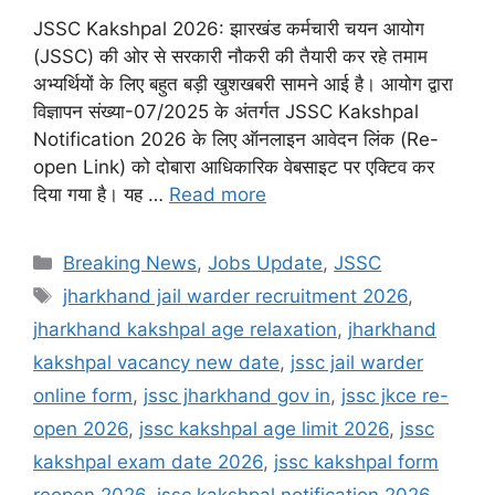
JSSC Kakshpal 2026: झारखंड कर्मचारी चयन आयोग
(JSSC) की ओर से सरकारी नौकरी की तैयारी कर रहे तमाम
अभ्यर्थियों के लिए बहुत बड़ी खुशखबरी सामने आई है। आयोग द्वारा
विज्ञापन संख्या-07/2025 के अंतर्गत JSSC Kakshpal
Notification 2026 के लिए ऑनलाइन आवेदन लिंक (Re-
open Link) को दोबारा आधिकारिक वेबसाइट पर एक्टिव कर
दिया गया है। यह …
Read more
Categories
Breaking News
,
Jobs Update
,
JSSC
Tags
jharkhand jail warder recruitment 2026
,
jharkhand kakshpal age relaxation
,
jharkhand
kakshpal vacancy new date
,
jssc jail warder
online form
,
jssc jharkhand gov in
,
jssc jkce re-
open 2026
,
jssc kakshpal age limit 2026
,
jssc
kakshpal exam date 2026
,
jssc kakshpal form
reopen 2026
,
jssc kakshpal notification 2026
,