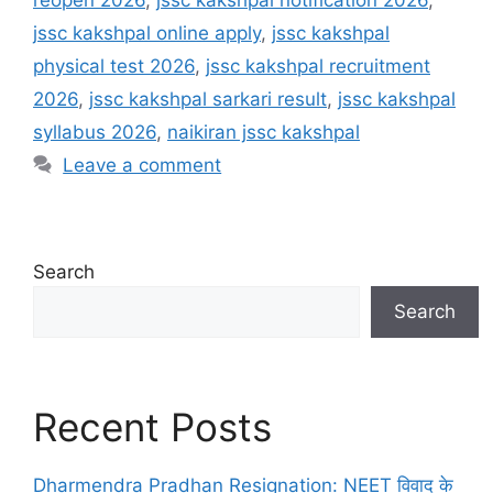
jssc kakshpal online apply
,
jssc kakshpal
physical test 2026
,
jssc kakshpal recruitment
2026
,
jssc kakshpal sarkari result
,
jssc kakshpal
syllabus 2026
,
naikiran jssc kakshpal
Leave a comment
Search
Search
Recent Posts
Dharmendra Pradhan Resignation: NEET विवाद के