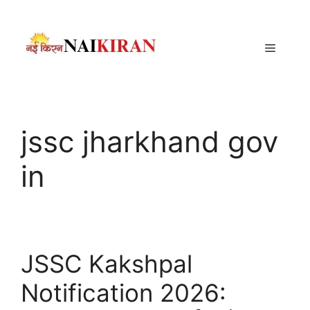
Skip
to
content
Menu
jssc jharkhand gov
in
JSSC Kakshpal
Notification 2026: